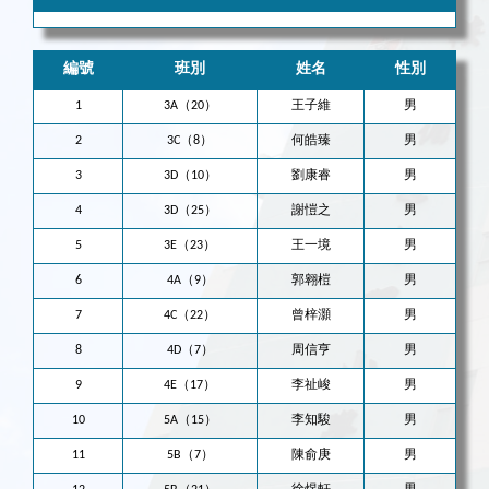
編號
班別
姓名
性別
1
3A（20）
王子維
男
2
3C（8）
何皓臻
男
3
3D（10）
劉康睿
男
4
3D（25）
謝愷之
男
5
3E（23）
王一境
男
6
4A（9）
郭翱榿
男
7
4C（22）
曾梓灝
男
8
4D（7）
周信亨
男
9
4E（17）
李祉峻
男
10
5A（15）
李知駿
男
11
5B（7）
陳俞庚
男