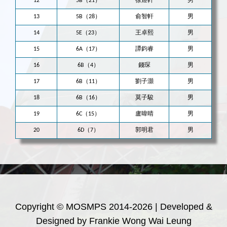
12
5B（21）
徐煜軒
男
13
5B（28）
俞智軒
男
14
5E（23）
王卓熙
男
15
6A（17）
譚鈞睿
男
16
6B（4）
錢琛
男
17
6B（11）
劉子灝
男
18
6B（16）
莫子駿
男
19
6C（15）
盧暐晴
男
20
6D（7）
郭明君
男
Copyright © MOSMPS 2014-2026 | Developed &
Designed by Frankie Wong Wai Leung