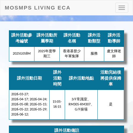
MOSMPS LIVING ECA
打
開
目
錄
課外活動參
課外活動所
課外活動
課外活
課外活
考編號
屬學期
名稱
動類型
動導師
2025年度學
香港基督少
盧文輝老
2025G058M
服務
期三
年軍集隊
師
課外
活動完結後
課外活動日期
活動
課外活動地點
將提供保姆
時間
車
2026-03-27;
2026-04-17; 2026-04-24;
3/F常識室、
15:05-
2026-05-08; 2026-05-15;
RM305-RM307、
是
16:15
2026-05-22; 2026-05-29;
G/F操場
2026-06-12;
課外活動備註