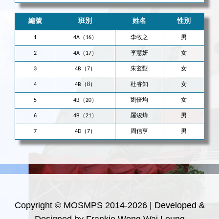
編號
班別
姓名
性別
1
4A（16）
李牧之
男
2
4A（17）
李慧妍
女
3
4B（7）
朱玄甄
女
4
4B（8）
杜睿知
女
5
4B（20）
劉倍均
女
6
4B（21）
羅竣燁
男
7
4D（7）
周信亨
男
Copyright © MOSMPS 2014-2026 | Developed &