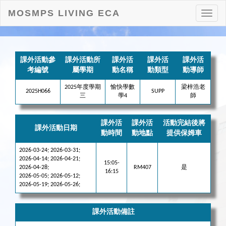
MOSMPS LIVING ECA
打
開
目
錄
課外活動參
課外活動所
課外活
課外活
課外活
考編號
屬學期
動名稱
動類型
動導師
2025年度學期
愉快學數
梁梓浩老
2025H066
SUPP
三
學4
師
課外活
課外活
活動完結後將
課外活動日期
動時間
動地點
提供保姆車
2026-03-24; 2026-03-31;
2026-04-14; 2026-04-21;
15:05-
2026-04-28;
RM407
是
16:15
2026-05-05; 2026-05-12;
2026-05-19; 2026-05-26;
課外活動備註