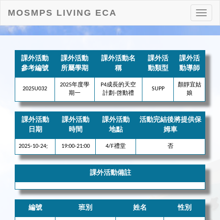
MOSMPS LIVING ECA
打
開
目
錄
課外活動
課外活動
課外活動名
課外活
課外活
參考編號
所屬學期
稱
動類型
動導師
2025年度學
P4成長的天空
顏靜宜姑
2025U032
SUPP
期一
計劃-啓動禮
娘
課外活動
課外活動
課外活動
活動完結後將提供保
日期
時間
地點
姆車
2025-10-24;
19:00-21:00
4/F禮堂
否
課外活動備註
編號
班別
姓名
性別