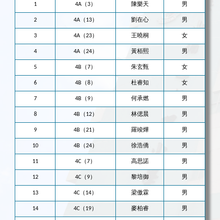
1
4A（3）
陳樂天
男
2
4A（13）
劉在心
男
3
4A（23）
王曉桐
女
4
4A（24）
黃栢熙
男
5
4B（7）
朱玄甄
女
6
4B（8）
杜睿知
女
7
4B（9）
何承燃
男
8
4B（12）
林偲晨
男
9
4B（21）
羅竣燁
男
10
4B（24）
徐浩僑
男
11
4C（7）
高思諾
男
12
4C（9）
黎培御
男
13
4C（14）
梁傲霖
男
14
4C（19）
麥柏睿
男