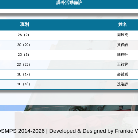
課外活動備註
班別
姓名
2A（2）
周展充
2C（20）
黃俊皓
2D（3）
陳梓軒
2D（23）
王筱尹
2E（17）
麥哲嵐
2E（18）
冼洛諄
OSMPS 2014-2026 | Developed & Designed by Frankie 