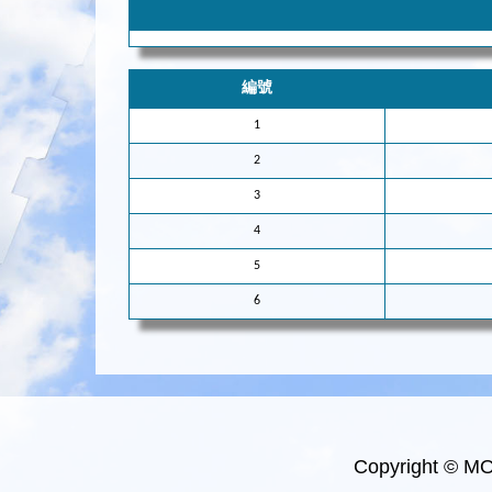
編號
1
2
3
4
5
6
Copyright © M