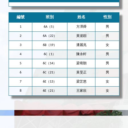
編號
班別
姓名
性別
1
6A（5）
方澤舜
男
2
6A（22）
黃浚頲
男
3
6B（19）
潘麗兆
女
4
6C（1）
陳永軒
男
5
6C（14）
梁宥朗
男
6
6C（21）
黃旻正
男
7
6E（13）
梁芷悠
女
8
6E（21）
王家欣
女