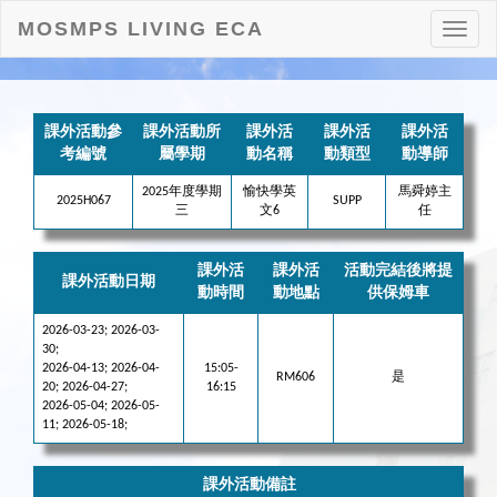
MOSMPS LIVING ECA
打
開
目
錄
課外活動參
課外活動所
課外活
課外活
課外活
考編號
屬學期
動名稱
動類型
動導師
2025年度學期
愉快學英
馬舜婷主
2025H067
SUPP
三
文6
任
課外活
課外活
活動完結後將提
課外活動日期
動時間
動地點
供保姆車
2026-03-23; 2026-03-
30;
2026-04-13; 2026-04-
15:05-
RM606
是
20; 2026-04-27;
16:15
2026-05-04; 2026-05-
11; 2026-05-18;
課外活動備註