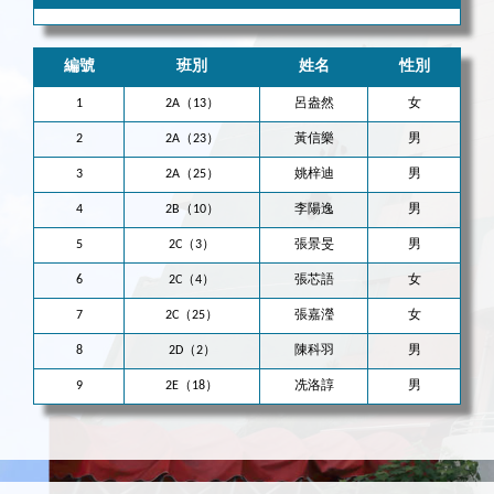
編號
班別
姓名
性別
1
2A（13）
呂盎然
女
2
2A（23）
黃信樂
男
3
2A（25）
姚梓迪
男
4
2B（10）
李陽逸
男
5
2C（3）
張景旻
男
6
2C（4）
張芯語
女
7
2C（25）
張嘉瀅
女
8
2D（2）
陳科羽
男
9
2E（18）
冼洛諄
男