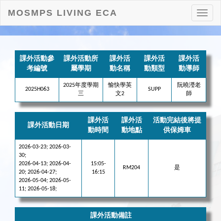
MOSMPS LIVING ECA
打
開
目
錄
課外活動參
課外活動所
課外活
課外活
課外活
考編號
屬學期
動名稱
動類型
動導師
2025年度學期
愉快學英
阮曉瀅老
2025H063
SUPP
三
文2
師
課外活
課外活
活動完結後將提
課外活動日期
動時間
動地點
供保姆車
2026-03-23; 2026-03-
30;
2026-04-13; 2026-04-
15:05-
RM204
是
20; 2026-04-27;
16:15
2026-05-04; 2026-05-
11; 2026-05-18;
課外活動備註