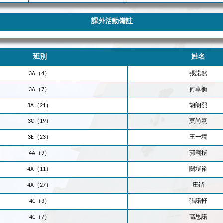
課外活動備註
班別
姓名
3A（4）
張諾然
3A（7）
何卓衡
3A（21）
胡朗熙
3C（19）
莫尚熹
3E（23）
王一境
4A（9）
郭翱榿
4A（11）
關塏裕
4A（27）
庄鍇
4C（3）
張諾軒
4C（7）
高思諾