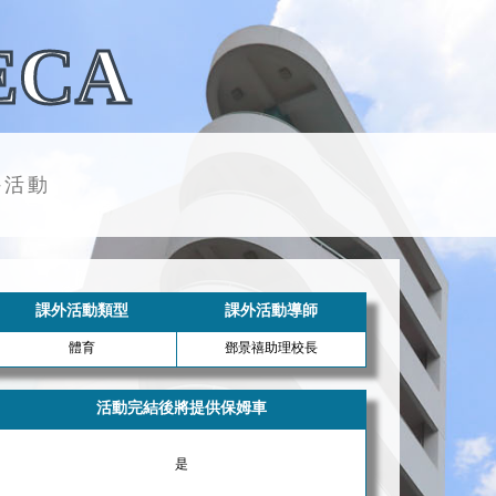
ECA
外活動
課外活動類型
課外活動導師
體育
鄧景禧助理校長
活動完結後將提供保姆車
是