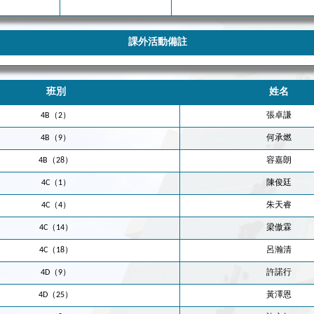
課外活動備註
班別
姓名
4B（2）
張卓謙
4B（9）
何承燃
4B（28）
容嘉朗
4C（1）
陳俊廷
4C（4）
朱天睿
4C（14）
梁傲霖
4C（18）
呂瀚清
4D（9）
許諾行
4D（25）
黃澤恩