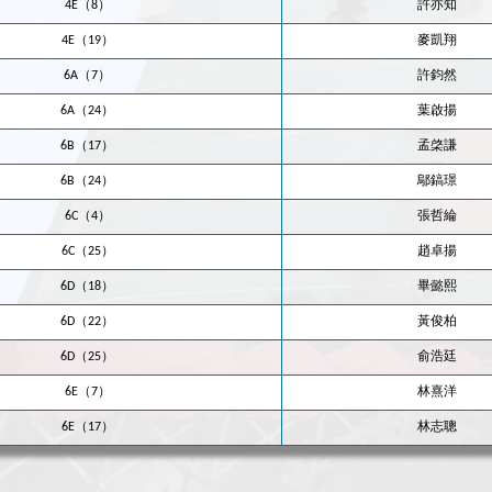
4E（8）
許亦知
4E（19）
麥凱翔
6A（7）
許鈞然
6A（24）
葉啟揚
6B（17）
孟棨謙
6B（24）
鄔鎬璟
6C（4）
張哲綸
6C（25）
趙卓揚
6D（18）
畢懿熙
6D（22）
黃俊柏
6D（25）
俞浩廷
6E（7）
林熹洋
6E（17）
林志聰