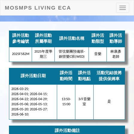
MOSMPS LIVING ECA
打
開
目
錄
課外活動
課外活動
課外活
課外活
課外活動名稱
參考編號
所屬學期
動類型
動導師
2025年度學
管弦樂團預備班-
林康彥
2025F562M
音樂
期三
銅管樂C班(WED)
老師
課外活
課外活
活動完結後將
課外活動日期
動時間
動地點
提供保姆車
2026-03-25;
2026-04-01; 2026-04-15;
2026-04-22; 2026-04-29;
13:50-
3/F音樂
是
2026-05-06; 2026-05-13;
15:00
室
2026-05-20; 2026-05-27;
2026-06-10;
課外活動備註