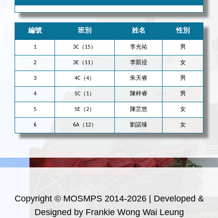
編號
班別
姓名
性別
1
3C（15）
李光祐
男
2
3E（11）
李凱禔
女
3
4C（4）
朱天睿
男
4
5C（1）
陳梓睿
男
5
5E（2）
陳芷悠
女
6
6A（12）
劉諾臻
女
Copyright © MOSMPS 2014-2026 | Developed &
Designed by Frankie Wong Wai Leung