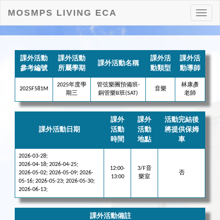
MOSMPS LIVING ECA
打
開
目
錄
課外活動
課外活動
課外活
課外活
課外活動名稱
參考編號
所屬學期
動類型
動導師
2025年度學
管弦樂團預備班-
林康彥
2025F581M
音樂
期三
銅管樂B班(SAT)
老師
課外
課外
活動完結後
課外活動日期
活動
活動
將提供保姆
時間
地點
車
2026-03-28;
2026-04-18; 2026-04-25;
12:00-
3/F音
2026-05-02; 2026-05-09; 2026-
否
13:00
樂室
05-16; 2026-05-23; 2026-05-30;
2026-06-13;
課外活動備註