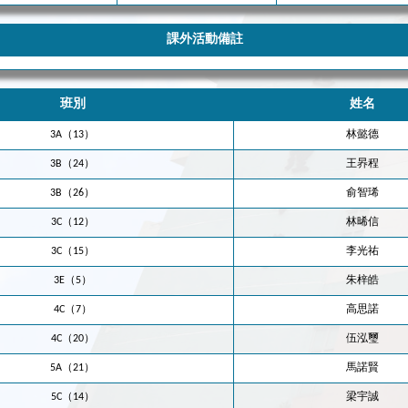
課外活動備註
班別
姓名
3A（13）
林懿德
3B（24）
王昦程
3B（26）
俞智琋
3C（12）
林晞信
3C（15）
李光祐
3E（5）
朱梓皓
4C（7）
高思諾
4C（20）
伍泓璽
5A（21）
馬諾賢
5C（14）
梁宇誠