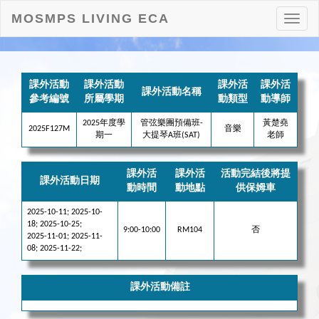
MOSMPS LIVING ECA
打
開
目
錄
課外活動
課外活動
課外活
課外活
課外活動名稱
參考編號
所屬學期
動類型
動導師
2025年度學
管弦樂團預備班-
黃楚堯
2025F127M
音樂
期一
大提琴A班(SAT)
老師
課外活
課外活
活動完結後將提
課外活動日期
動時間
動地點
供保姆車
2025-10-11; 2025-10-
18; 2025-10-25;
9:00-10:00
RM104
否
2025-11-01; 2025-11-
08; 2025-11-22;
課外活動備註