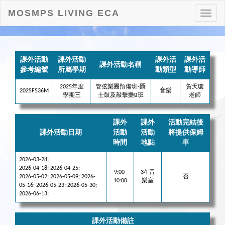
MOSMPS LIVING ECA
打
開
目
錄
課外活動
課外活動
課外活
課外活
課外活動名稱
參考編號
所屬學期
動類型
動導師
2025年度
管弦樂團預備班-爵
賀天璇
2025F536M
音樂
學期三
士鼓及敲擊樂B班
老師
課外
課外
活動完結後
課外活動日期
活動
活動
將提供保姆
時間
地點
車
2026-03-28;
2026-04-18; 2026-04-25;
9:00-
3/F音
2026-05-02; 2026-05-09; 2026-
否
10:00
樂室
05-16; 2026-05-23; 2026-05-30;
2026-06-13;
課外活動備註