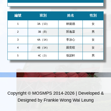
編號
班別
姓名
性別
1
3A（13）
林懿德
女
2
3B（8）
郭逸霖
男
3
4A（14）
李泳心
女
4
4B（14）
羅奕暄
女
5
4C（3）
張諾軒
男
Copyright © MOSMPS 2014-2026 | Developed &
Designed by Frankie Wong Wai Leung