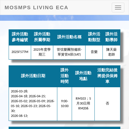
MOSMPS LIVING ECA
打
開
目
錄
課外活動
課外活動
課外活
課外活
課外活動名稱
參考編號
所屬學期
動類型
動導師
2025年度學
管弦樂團預備班-
陳天燊
2025F577M
音樂
期三
單簧管A班(SAT)
老師
課外
活動完結後
課外活動
課外活動日期
活動
將提供保姆
地點
時間
車
2026-03-28;
2026-04-18; 2026-04-25;
RM103；5
2026-05-02; 2026-05-09; 2026-
9:00-
月30日用
否
05-16; 2026-05-23; 2026-05-
10:00
RM206
30;
2026-06-13;