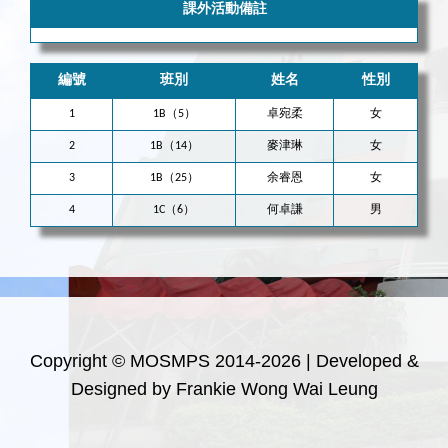
課外活動備註
編號
班別
姓名
性別
1
1B（5）
卓宛柔
女
2
1B（14）
麥津琳
女
3
1B（25）
余睿恩
女
4
1C（6）
何卓謙
男
Copyright © MOSMPS 2014-2026 | Developed &
Designed by Frankie Wong Wai Leung