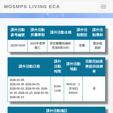
MOSMPS LIVING ECA
打
開
目
錄
課外活動
課外活動
課外活
課外活
課外活動名稱
參考編號
所屬學期
動類型
動導師
2025年度學
管弦樂團預備班-
蔡詠德
2025F591M
音樂
期三
長笛B班(SAT)
老師
課外
活動完結後
課外活動
課外活動日期
活動
將提供保姆
地點
時間
車
2026-03-28;
2026-04-18; 2026-04-25;
RM110；5
10:00-
2026-05-02; 2026-05-09; 2026-
月30日
否
11:00
05-16; 2026-05-23; 2026-05-30;
RM107
2026-06-13;
課外活動備註