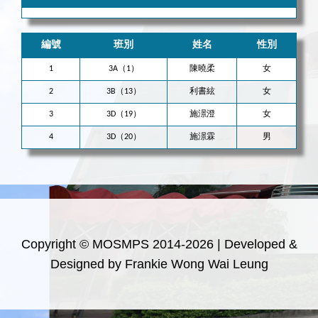
編號
班別
姓名
性別
1
3A（1）
陳曉柔
女
2
3B（13）
利書絃
女
3
3D（19）
施澋澄
女
4
3D（20）
施澋霖
男
Copyright © MOSMPS 2014-2026 | Developed &
Designed by Frankie Wong Wai Leung