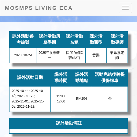
MOSMPS LIVING ECA
打
開
目
錄
課外活動參
課外活動所
課外活動
課外活
課外活
考編號
屬學期
名稱
動類型
動導師
2025年度學期
口琴預備C
梁蕙嘉老
2025F107M
音樂
一
班(SAT)
師
課外活
課外活
活動完結後將提
課外活動日期
動時間
動地點
供保姆車
2025-10-11; 2025-10-
18; 2025-10-25;
11:00-
RM204
否
2025-11-01; 2025-11-
12:00
08; 2025-11-22;
課外活動備註