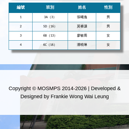
編號
班別
姓名
性別
1
3A（3）
張曦逸
男
2
5D（16）
莫睿謙
男
3
6B（13）
廖敏喬
女
4
6C（16）
潘曉琳
女
Copyright © MOSMPS 2014-2026 | Developed &
Designed by Frankie Wong Wai Leung