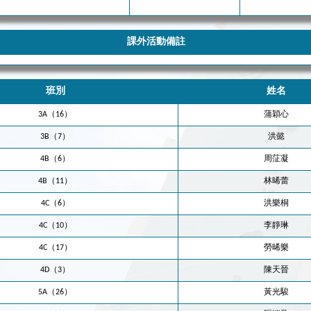
課外活動備註
班別
姓名
3A（16）
蒲穎心
3B（7）
洪懿
4B（6）
周鿊凝
4B（11）
林晞蕾
4C（6）
洪樂桐
4C（10）
李靜琳
4C（17）
勞晞樂
4D（3）
陳天晉
5A（26）
黃光駿