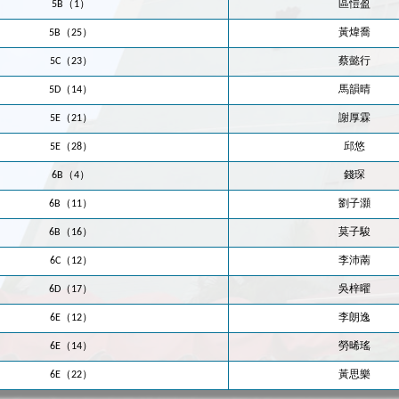
5B（1）
區愷盈
5B（25）
黃煒喬
5C（23）
蔡懿行
5D（14）
馬韻晴
5E（21）
謝厚霖
5E（28）
邱悠
6B（4）
錢琛
6B（11）
劉子灝
6B（16）
莫子駿
6C（12）
李沛萳
6D（17）
吳梓曜
6E（12）
李朗逸
6E（14）
勞晞瑤
6E（22）
黃思樂