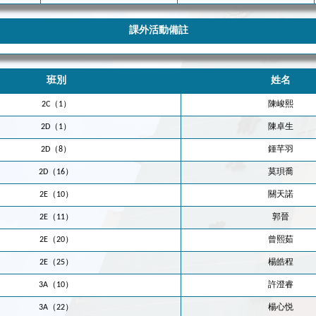
課外活動備註
班別
姓名
2C（1）
陳峻熙
2D（1）
陳卓生
2D（8）
鍾芊羽
2D（16）
莫珼喬
2E（10）
關天諾
2E（11）
郭晉
2E（20）
曾熙茹
2E（25）
楊皓程
3A（10）
許澄睿
3A（22）
楊心悦