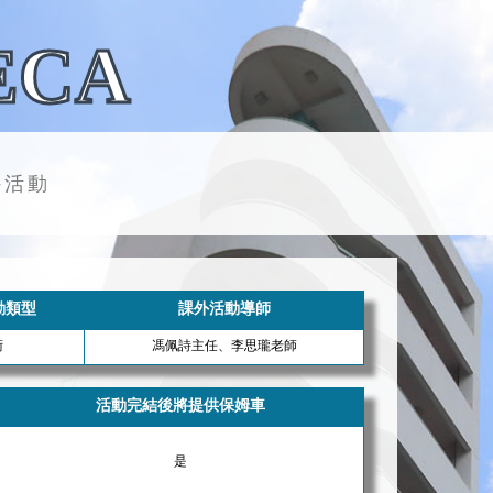
ECA
外活動
動類型
課外活動導師
術
馮佩詩主任、李思瓏老師
活動完結後將提供保姆車
是