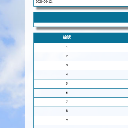
2026-06-12;
編號
1
2
3
4
5
6
7
8
9