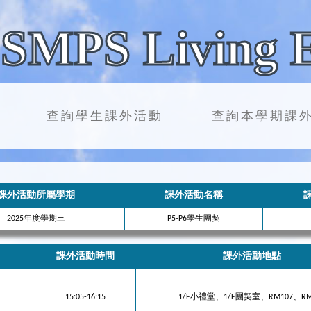
SMPS Living 
查詢學生課外活動
查詢本學期課
課外活動所屬學期
課外活動名稱
2025年度學期三
P5-P6學生團契
課外活動時間
課外活動地點
15:05-16:15
1/F小禮堂、1/F團契室、RM107、RM