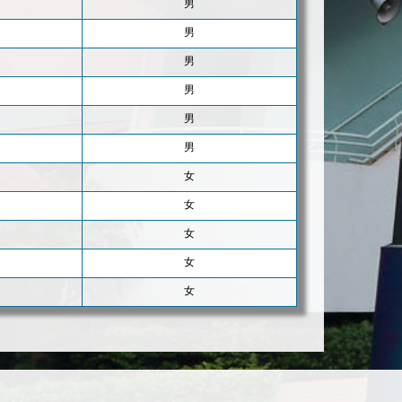
男
男
男
男
男
男
女
女
女
女
女