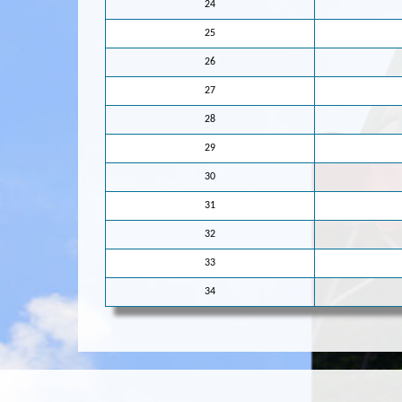
24
25
26
27
28
29
30
31
32
33
34