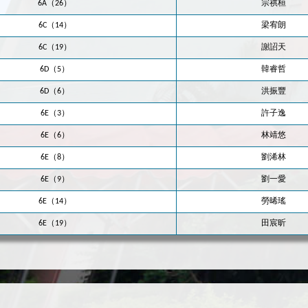
6A（26）
宗祺桓
6C（14）
梁宥朗
6C（19）
謝詔天
6D（5）
韓睿哲
6D（6）
洪振豐
6E（3）
許子逸
6E（6）
林靖悠
6E（8）
劉浠林
6E（9）
劉一愛
6E（14）
勞晞瑤
6E（19）
田宸昕