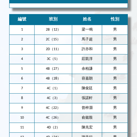
編號
班別
姓名
性別
1
2B（12）
梁一鳴
男
2
2C（15）
馬子超
男
3
2D（11）
許亦和
男
4
3C（5）
莊凱淳
男
5
4B（27）
余柏謙
男
6
4B（28）
容嘉朗
男
7
4C（1）
陳俊廷
男
8
4C（3）
張諾軒
男
9
4C（22）
曾梓灝
男
10
4C（26）
俞懿殷
男
11
4D（2）
陳兆宏
男