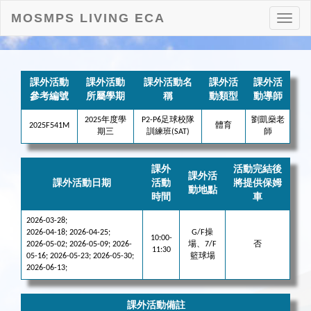
MOSMPS LIVING ECA
打
開
目
錄
課外活動
課外活動
課外活動名
課外活
課外活
參考編號
所屬學期
稱
動類型
動導師
2025年度學
P2-P6足球校隊
劉凱燊老
2025F541M
體育
期三
訓練班(SAT)
師
課外
活動完結後
課外活
課外活動日期
活動
將提供保姆
動地點
時間
車
2026-03-28;
2026-04-18; 2026-04-25;
G/F操
10:00-
2026-05-02; 2026-05-09; 2026-
場、7/F
否
11:30
05-16; 2026-05-23; 2026-05-30;
籃球場
2026-06-13;
課外活動備註