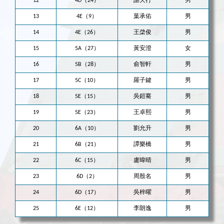
12
4D（24）
謝天行
男
13
4E（9）
葉承佑
男
14
4E（26）
王棨俊
男
15
5A（27）
黃安澄
女
16
5B（28）
俞智軒
男
17
5C（10）
羅子鍵
男
18
5E（15）
吳鎧騫
男
19
5E（23）
王卓熙
男
20
6A（10）
劉允升
男
21
6B（21）
譚樂橋
男
22
6C（15）
盧暐晴
男
23
6D（2）
周殷名
男
24
6D（17）
吳梓曜
男
25
6E（12）
李朗逸
男