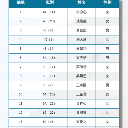
編號
班別
姓名
性別
1
4A（14）
李泳心
女
2
4B（23）
成君懿
女
3
4C（26）
俞懿殷
男
4
4E（5）
周天愛
女
5
4E（19）
麥凱翔
男
6
5A（16）
梁天諾
男
7
5B（17）
羅尚雪
女
8
5B（19）
吳晨恩
女
9
5E（23）
王卓熙
男
10
6A（20）
王芷瑩
女
11
6A（23）
黃梓心
女
12
6B（22）
黃彩睿
女
13
6C（13）
梁曉之
女