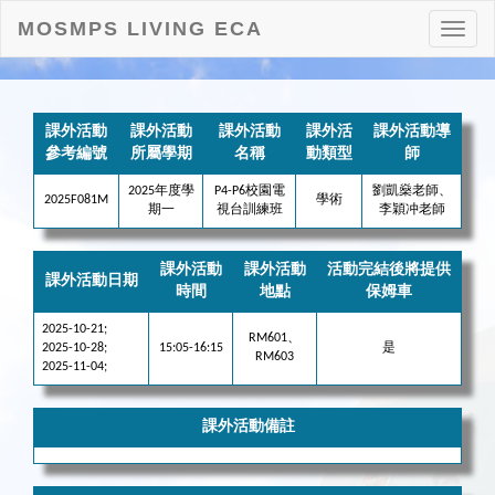
MOSMPS LIVING ECA
打
開
目
錄
課外活動
課外活動
課外活動
課外活
課外活動導
參考編號
所屬學期
名稱
動類型
師
2025年度學
P4-P6校園電
劉凱燊老師、
2025F081M
學術
期一
視台訓練班
李穎冲老師
課外活動
課外活動
活動完結後將提供
課外活動日期
時間
地點
保姆車
2025-10-21;
RM601、
2025-10-28;
15:05-16:15
是
RM603
2025-11-04;
課外活動備註