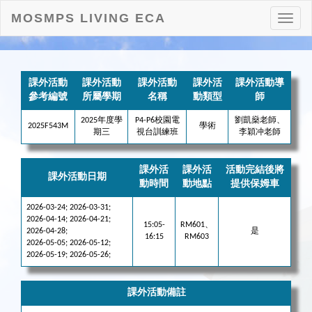
MOSMPS LIVING ECA
打
開
目
錄
課外活動
課外活動
課外活動
課外活
課外活動導
參考編號
所屬學期
名稱
動類型
師
2025年度學
P4-P6校園電
劉凱燊老師、
2025F543M
學術
期三
視台訓練班
李穎冲老師
課外活
課外活
活動完結後將
課外活動日期
動時間
動地點
提供保姆車
2026-03-24; 2026-03-31;
2026-04-14; 2026-04-21;
15:05-
RM601、
2026-04-28;
是
16:15
RM603
2026-05-05; 2026-05-12;
2026-05-19; 2026-05-26;
課外活動備註