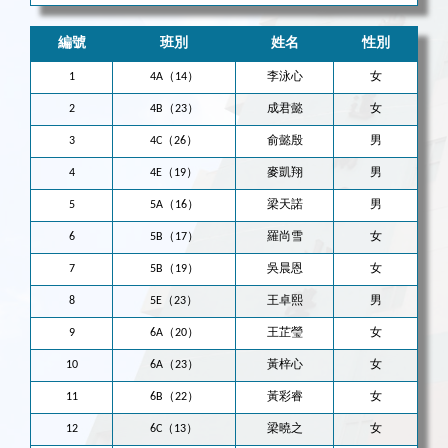
編號
班別
姓名
性別
1
4A（14）
李泳心
女
2
4B（23）
成君懿
女
3
4C（26）
俞懿殷
男
4
4E（19）
麥凱翔
男
5
5A（16）
梁天諾
男
6
5B（17）
羅尚雪
女
7
5B（19）
吳晨恩
女
8
5E（23）
王卓熙
男
9
6A（20）
王芷瑩
女
10
6A（23）
黃梓心
女
11
6B（22）
黃彩睿
女
12
6C（13）
梁曉之
女