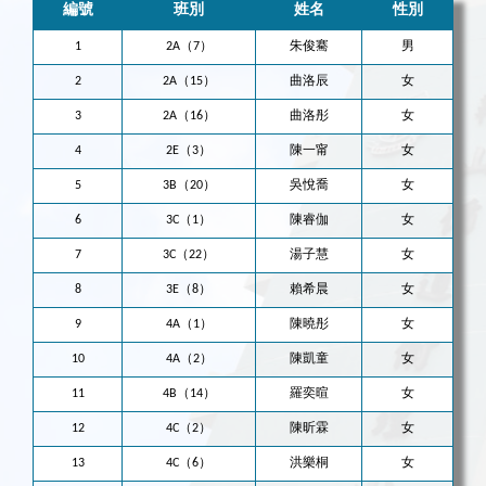
編號
班別
姓名
性別
1
2A（7）
朱俊騫
男
2
2A（15）
曲洛辰
女
3
2A（16）
曲洛彤
女
4
2E（3）
陳一甯
女
5
3B（20）
吳悅喬
女
6
3C（1）
陳睿伽
女
7
3C（22）
湯子慧
女
8
3E（8）
賴希晨
女
9
4A（1）
陳曉彤
女
10
4A（2）
陳凱童
女
11
4B（14）
羅奕暄
女
12
4C（2）
陳昕霖
女
13
4C（6）
洪樂桐
女