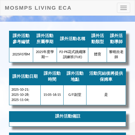
MOSMPS LIVING ECA
打
開
目
錄
課外活動
課外活動
課外活
課外活
課外活動名稱
參考編號
所屬學期
動類型
動導師
2025年度學
P2-P6花式跳繩隊
黎曉欣老
2025F078M
體育
期一
訓練班(TUE)
師
課外活動
課外活動
活動完結後將提供
課外活動日期
時間
地點
保姆車
2025-10-21;
2025-10-28;
15:05-16:15
G/F副堂
是
2025-11-04;
課外活動備註