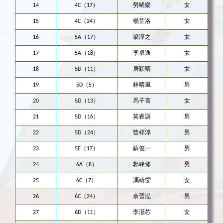
14
4C（17）
勞晞樂
女
15
4C（24）
楊芷洛
女
16
5A（17）
梁淳之
女
17
5A（18）
李卓逸
女
18
5B（11）
房穎晴
女
19
5D（5）
林晴風
男
20
5D（13）
馬子言
女
21
5D（16）
莫睿謙
男
22
5D（24）
曾梓淳
男
23
5E（17）
蘇俊一
男
24
6A（8）
郭峰修
男
25
6C（7）
馮靖雯
女
26
6C（24）
余晉泓
男
27
6D（11）
李灆芯
女