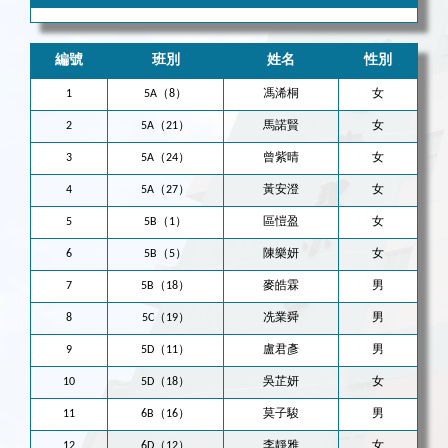
編號
班別
姓名
性別
1
5A（8）
馮浠桐
女
2
5A（21）
馬諾賢
女
3
5A（24）
曾紫晴
女
4
5A（27）
黃安澄
女
5
5B（1）
區愷盈
女
6
5B（5）
陳樂妍
女
7
5B（18）
麥皓霖
男
8
5C（19）
冼業舜
男
9
5D（11）
盧君彥
男
10
5D（18）
吳芷妍
女
11
6B（16）
莫子駿
男
12
6D（12）
李靜雅
女