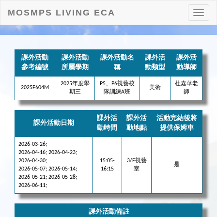
MOSMPS LIVING ECA
打
開
目
錄
課外活動
課外活動
課外活動名
課外活
課外活
參考編號
所屬學期
稱
動類型
動導師
2025年度學
P5、P6視藝校
杜嘉華老
2025F604M
美術
期三
隊訓練A班
師
課外活
課外活
活動完結後將
課外活動日期
動時間
動地點
提供保姆車
2026-03-26;
2026-04-16; 2026-04-23;
2026-04-30;
15:05-
3/F視藝
是
2026-05-07; 2026-05-14;
16:15
室
2026-05-21; 2026-05-28;
2026-06-11;
課外活動備註