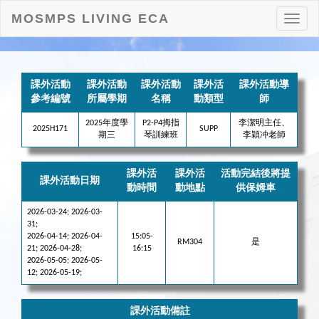
MOSMPS LIVING ECA
打
開
目
錄
課外活動
課外活動
課外活動
課外活
課外活動導
參考編號
所屬學期
名稱
動類型
師
2025年度學
P2-P4拇指
李潔明主任、
2025H171
SUPP
期三
琴訓練班
李穎冲老師
課外活
課外活
活動完結後將提
課外活動日期
動時間
動地點
供保姆車
2026-03-24; 2026-03-
31;
2026-04-14; 2026-04-
15:05-
RM304
是
21; 2026-04-28;
16:15
2026-05-05; 2026-05-
12; 2026-05-19;
課外活動備註