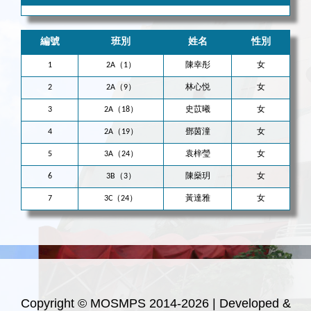
編號
班別
姓名
性別
1
2A（1）
陳幸彤
女
2
2A（9）
林心悦
女
3
2A（18）
史苡曦
女
4
2A（19）
鄧茵潼
女
5
3A（24）
袁梓瑩
女
6
3B（3）
陳燊玥
女
7
3C（24）
黃達雅
女
Copyright © MOSMPS 2014-2026 | Developed &