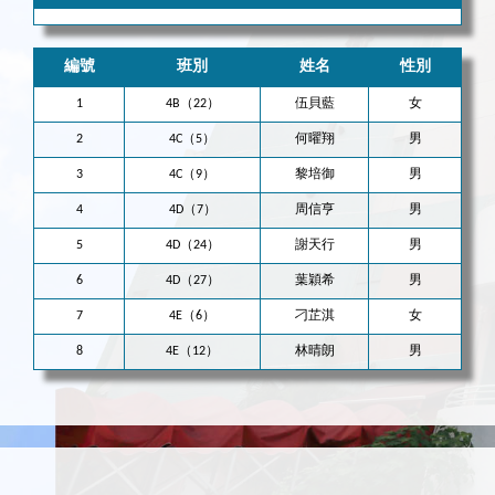
編號
班別
姓名
性別
1
4B（22）
伍貝藍
女
2
4C（5）
何曜翔
男
3
4C（9）
黎培御
男
4
4D（7）
周信亨
男
5
4D（24）
謝天行
男
6
4D（27）
葉穎希
男
7
4E（6）
刁芷淇
女
8
4E（12）
林晴朗
男