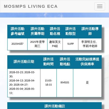
MOSMPS LIVING ECA
打
開
目
錄
課外活動
課外活動
課外活
課外活
課外活動導
參考編號
所屬學期
動名稱
動類型
師
2025年度學
趣味英文
李潔明主任、
2025H187
SUPP
期三
P4組
李穎冲老師
課外活
課外活
活動完結後將提
課外活動日期
動時間
動地點
供保姆車
2026-03-23; 2026-03-
30;
2026-04-13; 2026-04-
15:05-
RM505
是
20; 2026-04-27;
16:15
2026-05-04; 2026-05-
11;
課外活動備註