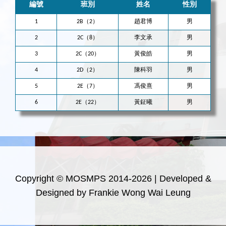
編號
班別
姓名
性別
1
2B（2）
趙君博
男
2
2C（8）
李文承
男
3
2C（20）
黃俊皓
男
4
2D（2）
陳科羽
男
5
2E（7）
馮俊熹
男
6
2E（22）
黃鉦曦
男
Copyright © MOSMPS 2014-2026 | Developed &
Designed by Frankie Wong Wai Leung