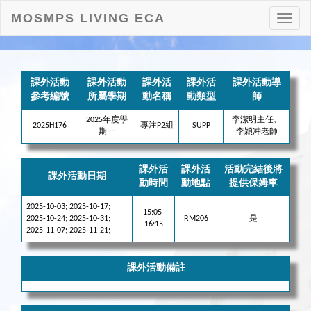
MOSMPS LIVING ECA
打
開
目
錄
課外活動
課外活動
課外活
課外活
課外活動導
參考編號
所屬學期
動名稱
動類型
師
2025年度學
李潔明主任、
2025H176
專注P2組
SUPP
期一
李穎冲老師
課外活
課外活
活動完結後將
課外活動日期
動時間
動地點
提供保姆車
2025-10-03; 2025-10-17;
15:05-
2025-10-24; 2025-10-31;
RM206
是
16:15
2025-11-07; 2025-11-21;
課外活動備註