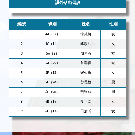
課外活動備註
編號
班別
姓名
性別
1
4A（17）
李慧妍
女
2
4C（11）
李敏熙
女
3
5A（9）
胡嘉洛
女
4
5A（29）
翁善儀
女
5
5E（18）
宋心祈
女
6
5E（20）
曾思恆
男
7
6C（20）
魏進熙
男
8
6E（16）
麥巧霖
女
9
6E（19）
田宸昕
女