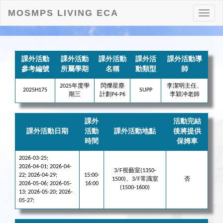
MOSMPS LIVING ECA
打
開
目
錄
課外活動
課外活動
課外活動
課外活
課外活動導
參考編號
所屬學期
名稱
動類型
師
2025年度學
閃爍星塵
李潔明主任、
2025H175
SUPP
期三
計劃P4-P6
李穎冲老師
課外
活動完結
課外活動日期
活動
課外活動地點
後將提供
時間
保姆車
2026-03-25;
2026-04-01; 2026-04-
3/F視藝室(1350-
22; 2026-04-29;
15:00-
1500)、3/F常識室
否
2026-05-06; 2026-05-
16:00
(1500-1600)
13; 2026-05-20; 2026-
05-27;