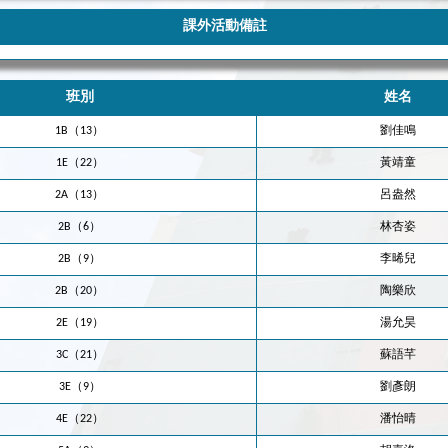
課外活動備註
班別
姓名
1B（13）
劉佳鳴
1E（22）
黃靖童
2A（13）
呂盎然
2B（6）
林杏姿
2B（9）
李晞兒
2B（20）
陶樂欣
2E（19）
湯允昊
3C（21）
蘇語芊
3E（9）
劉彥朗
4E（22）
潘怡晴