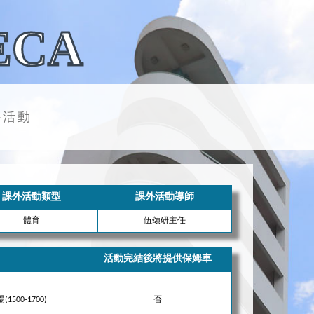
ECA
外活動
課外活動類型
課外活動導師
體育
伍頌研主任
活動完結後將提供保姆車
1500-1700)
否