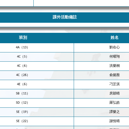
課外活動備註
班別
姓名
4A（13）
劉在心
4C（5）
何曜翔
4C（6）
洪樂桐
4C（26）
俞懿殷
4E（6）
刁芷淇
5B（11）
房穎晴
5D（12）
羅弘皓
5E（19）
譚樂之
5E（22）
謝悅晴