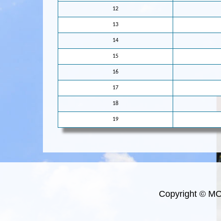
12
13
14
15
16
17
18
19
Copyright © M