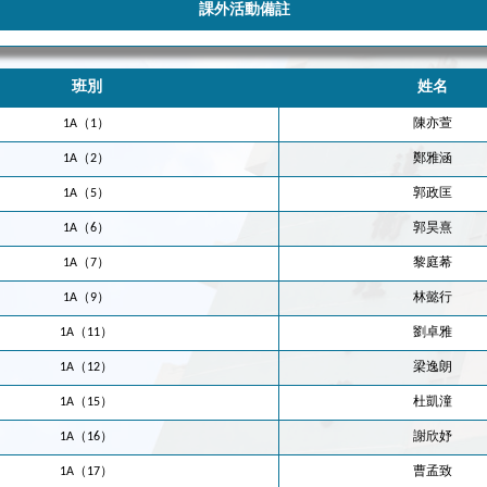
課外活動備註
班別
姓名
1A（1）
陳亦萱
1A（2）
鄭雅涵
1A（5）
郭政匡
1A（6）
郭昊熹
1A（7）
黎庭莃
1A（9）
林懿行
1A（11）
劉卓雅
1A（12）
梁逸朗
1A（15）
杜凱潼
1A（16）
謝欣妤
1A（17）
曹孟致