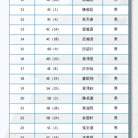
10
4B（28）
容嘉朗
男
11
4C（1）
陳俊廷
男
12
4C（4）
朱天睿
男
13
4C（14）
梁傲霖
男
14
4C（18）
呂瀚清
男
15
4D（9）
許諾行
男
16
4D（25）
黃澤恩
男
17
4E（8）
許亦知
男
18
4E（19）
麥凱翔
男
19
5A（25）
黃澤釗
男
20
5B（2）
陳卓謙
男
21
5B（26）
黃溢熙
男
22
5B（29）
余晉軒
男
23
5C（3）
張文瀧
男