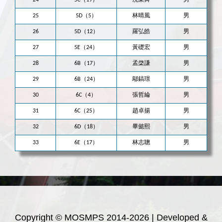
24
5C（19）
冼業舜
男
25
5D（5）
林晴風
男
26
5D（12）
羅弘皓
男
27
5E（24）
黃礎宏
男
28
6B（17）
孟棨謙
男
29
6B（24）
鄔鎬璟
男
30
6C（4）
張哲綸
男
31
6C（25）
趙卓揚
男
32
6D（18）
畢懿熙
男
33
6E（17）
林志聰
男
Copyright © MOSMPS 2014-2026 | Developed &