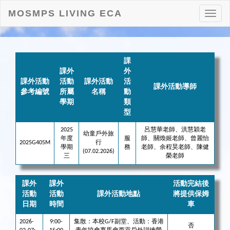
MOSMPS LIVING ECA
打
開
目
錄
課
課外
外
課外活動
活動
課外活動
活
課外活動導師
參考編號
所屬
名稱
動
學期
類
型
2025
呂慧華老師、洪慧穎老
幼童戶外旅
年度
服
師、關煥姬老師、曾麗怡
2025G405M
行
學期
務
老師、余程昊老師、陳健
(07.02.2026)
三
榮老師
課外
課外
活動完結後
活動
活動
課外活動地點
將提供保姆
日期
時間
車
2026-
9:00-
集散：本校G/F副堂、活動：香港
否