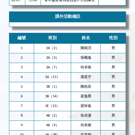
02-07;
15:00
青年協會賽馬會西貢戶外訓練營
課外活動備註
編號
班別
姓名
性別
1
3A（2）
陳銘滔
男
2
3A（3）
張曦逸
男
3
3A（7）
何卓衡
男
4
3A（17）
潘星宇
男
5
3B（1）
陳柏辰
男
6
3B（14）
梁逸喬
男
7
3E（13）
梁焯嵐
男
8
4B（2）
張卓謙
男
9
4B（9）
何承燃
男