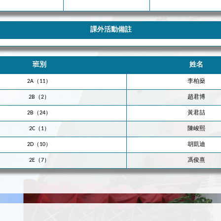
課外活動備註
班別
姓名
2A（11）
李柏燊
2B（2）
趙君博
2B（24）
黃君喆
2C（1）
陳峻熙
2D（10）
胡凱迪
2E（7）
馮俊熹