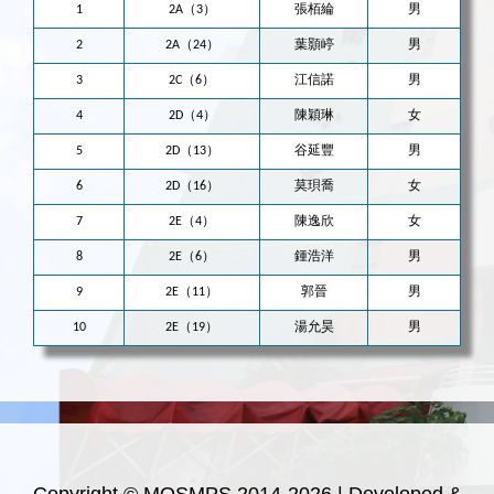
1
2A（3）
張栢綸
男
2
2A（24）
葉顥嵉
男
3
2C（6）
江信諾
男
4
2D（4）
陳穎琳
女
5
2D（13）
谷延豐
男
6
2D（16）
莫珼喬
女
7
2E（4）
陳逸欣
女
8
2E（6）
鍾浩洋
男
9
2E（11）
郭晉
男
10
2E（19）
湯允昊
男