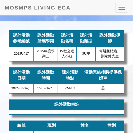
MOSMPS LIVING ECA
打
開
目
錄
課外活動
課外活動
課外活
課外活
課外活動導
參考編號
所屬學期
動名稱
動類型
師
2025年度學
P2社交達
何斯翹姑娘、
2025U417
SUPP
期三
人小組
劉家健先生
課外活動
課外活動
課外活動
活動完結後將提供保
日期
時間
地點
姆車
2026-03-26;
15:05-16:15
RM203
是
課外活動備註
編號
班別
姓名
性別