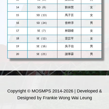
14
5D（8）
劉倬慧
女
15
5D（13）
馬子言
女
16
5D（24）
曾梓淳
男
17
5E（7）
林穎瞳
女
18
5E（12）
雷苡芊
女
19
5E（16）
吳子信
男
20
5E（21）
謝厚霖
男
Copyright © MOSMPS 2014-2026 | Developed &
Designed by Frankie Wong Wai Leung