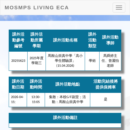
MOSMPS LIVING ECA
打
開
目
錄
課外活
課外活
課外
課外活動
動參考
動所屬
課外活動名稱
活動
導師
編號
學期
類型
馬鞍山崇真中學「高小
馬舜婷主
2025年度
2025S623
學生體驗課」
學術
任、曾麗怡
學期三
(15.04.2026)
老師
課外活
課外活
活動完結後將
課外活動地點
動日期
動時間
提供保姆車
2026-04-
13:30-
集散：本校G/F副堂；活
是
15;
15:05
動：馬鞍山崇真中學
課外活動備註