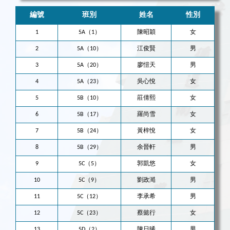
編號
班別
姓名
性別
1
5A（1）
陳昭穎
女
2
5A（10）
江俊賢
男
3
5A（20）
廖愷天
男
4
5A（23）
吳心悅
女
5
5B（10）
莊倩熙
女
6
5B（17）
羅尚雪
女
7
5B（24）
黃梓悅
女
8
5B（29）
余晉軒
男
9
5C（5）
郭凱悠
女
10
5C（9）
劉政澔
男
11
5C（12）
李承希
男
12
5C（23）
蔡懿行
女
13
5D（2）
陳日晞
男