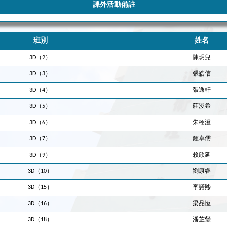
課外活動備註
班別
姓名
3D（2）
陳玥兒
3D（3）
張皓信
3D（4）
張逸軒
3D（5）
莊浚希
3D（6）
朱栩澄
3D（7）
鍾卓儒
3D（9）
賴欣延
3D（10）
劉康睿
3D（15）
李諾熙
3D（16）
梁品恆
3D（18）
潘芷瑩