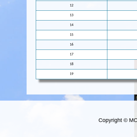
12
13
14
15
16
17
18
19
Copyright © M