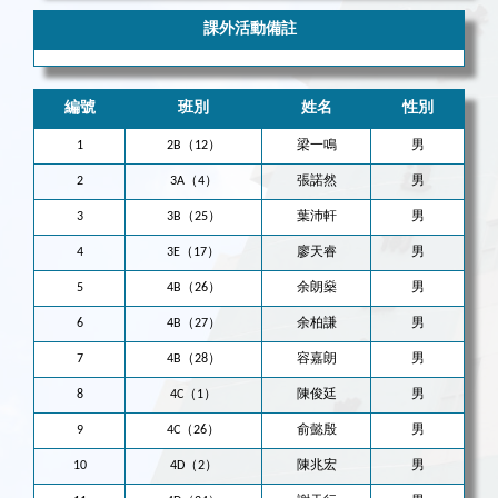
課外活動備註
編號
班別
姓名
性別
1
2B（12）
梁一鳴
男
2
3A（4）
張諾然
男
3
3B（25）
葉沛軒
男
4
3E（17）
廖天睿
男
5
4B（26）
余朗燊
男
6
4B（27）
余柏謙
男
7
4B（28）
容嘉朗
男
8
4C（1）
陳俊廷
男
9
4C（26）
俞懿殷
男
10
4D（2）
陳兆宏
男