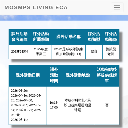
MOSMPS LIVING ECA
打
開
目
錄
課外活動
課外活動
課外活
課外活
課外活動名稱
參考編號
所屬學期
動類型
動導師
2025年度
P2-P6足球校隊訓練
劉凱燊
2025F615M
體育
學期三
班加時訓練(THU)
老師
課外
活動完結後
課外活動日期
活動
課外活動地點
將提供保姆
時間
車
2026-03-26;
2026-04-16; 2026-04-
23; 2026-04-30;
本校G/F操場／馬
16:15-
2026-05-07; 2026-05-
鞍山遊樂場硬地足
否
17:00
14; 2026-05-21; 2026-
球場
05-28;
2026-06-11;