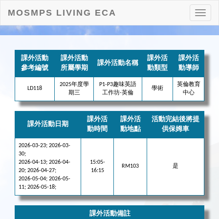
MOSMPS LIVING ECA
打
開
目
錄
課外活動
課外活動
課外活
課外活
課外活動名稱
參考編號
所屬學期
動類型
動導師
2025年度學
P1-P3趣味英語
英倫教育
LD118
學術
期三
工作坊-英倫
中心
課外活
課外活
活動完結後將提
課外活動日期
動時間
動地點
供保姆車
2026-03-23; 2026-03-
30;
2026-04-13; 2026-04-
15:05-
RM103
是
20; 2026-04-27;
16:15
2026-05-04; 2026-05-
11; 2026-05-18;
課外活動備註