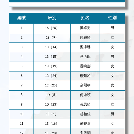
編號
班別
姓名
性別
1
1A（20）
黃卓男
男
2
1B（9）
何穎鈊
女
3
1B（14）
麥津琳
女
4
1B（18）
尹衍龍
男
5
1B（19）
温曉彤
女
6
1B（24）
楊茹沁
女
7
1C（25）
余熙桐
女
8
1D（8）
何沁頤
女
9
1D（23）
黃思晴
女
10
1E（1）
趙柏鈜
男
11
1E（16）
彭樂童
女
12
1E（20）
宋恩聞
女