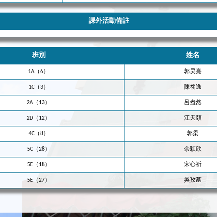
課外活動備註
班別
姓名
1A（6）
郭昊熹
1C（3）
陳祤逸
2A（13）
呂盎然
2D（12）
江天頤
4C（8）
郭柔
5C（28）
余穎欣
5E（18）
宋心祈
5E（27）
吳孜菡