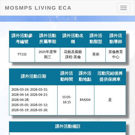
MOSMPS LIVING ECA
打
開
目
錄
課外活動參
課外活動
課外活動名
課外活
課外活
考編號
所屬學期
稱
動類型
動導師
2025年度學
花藝及園藝
英倫教育
TT132
美術
期三
課程-英倫
中心
課外活
課外活
活動完結後將
課外活動日期
動時間
動地點
提供保姆車
2026-03-24; 2026-03-31;
2026-04-14; 2026-04-21;
15:05-
2026-04-28;
RM204
是
16:15
2026-05-05; 2026-05-12;
2026-05-19; 2026-05-26;
課外活動備註