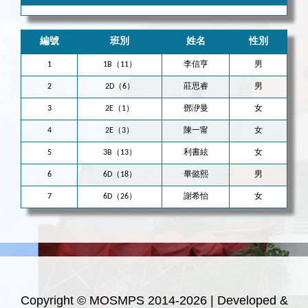
編號
班別
姓名
性別
1
1B（11）
李信亨
男
2
2D（6）
莊思睿
男
3
2E（1）
鄧洢曼
女
4
2E（3）
陳一甯
女
5
3B（13）
利書絃
女
6
6D（18）
畢懿熙
男
7
6D（26）
謝希怡
女
Copyright © MOSMPS 2014-2026 | Developed &