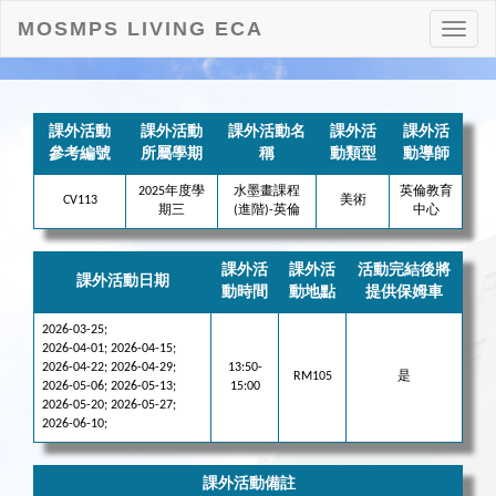
MOSMPS LIVING ECA
打
開
目
錄
課外活動
課外活動
課外活動名
課外活
課外活
參考編號
所屬學期
稱
動類型
動導師
2025年度學
水墨畫課程
英倫教育
CV113
美術
期三
(進階)-英倫
中心
課外活
課外活
活動完結後將
課外活動日期
動時間
動地點
提供保姆車
2026-03-25;
2026-04-01; 2026-04-15;
2026-04-22; 2026-04-29;
13:50-
RM105
是
2026-05-06; 2026-05-13;
15:00
2026-05-20; 2026-05-27;
2026-06-10;
課外活動備註