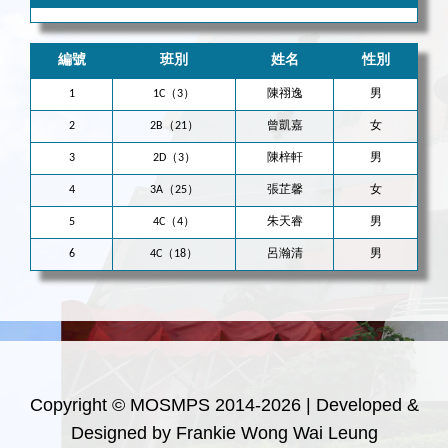
編號
班別
姓名
性別
1
1C（3）
陳祤逸
男
2
2B（21）
曾凱嘉
女
3
2D（3）
陳梓軒
男
4
3A（25）
張芷馨
女
5
4C（4）
朱天睿
男
6
4C（18）
呂瀚清
男
Copyright © MOSMPS 2014-2026 | Developed &
Designed by Frankie Wong Wai Leung