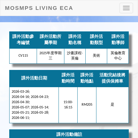
MOSMPS LIVING ECA
打
開
目
錄
課外活動參
課外活動所
課外活
課外活
課外活
考編號
屬學期
動名稱
動類型
動導師
2025年度學期
沙畫課程-
英倫教育
CV115
美術
三
英倫
中心
課外活
課外活
活動完結後將
課外活動日期
動時間
動地點
提供保姆車
2026-03-26;
2026-04-16; 2026-04-23;
2026-04-30;
15:00-
RM205
是
2026-05-07; 2026-05-14;
16:15
2026-05-21; 2026-05-28;
2026-06-11;
課外活動備註