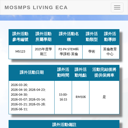
MOSMPS LIVING ECA
打
開
目
錄
課外活動
課外活動
課外活動名
課外活
課外活
參考編號
所屬學期
稱
動類型
動導師
2025年度學
P2-P4 STEM科
英倫教育
MS123
學術
期三
學課程-英倫
中心
課外活
課外活
活動完結後將
課外活動日期
動時間
動地點
提供保姆車
2026-03-26;
2026-04-16; 2026-04-23;
2026-04-30;
15:00-
RM106
是
2026-05-07; 2026-05-14;
16:15
2026-05-21; 2026-05-28;
2026-06-11;
課外活動備註