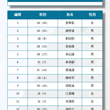
編號
班別
姓名
性別
1
2A（20）
曾希藍
女
2
2A（25）
姚梓迪
男
3
2B（8）
劉頌熙
男
4
2B（15）
吳柏翹
男
5
2B（17）
吳以謙
男
6
2C（7）
林承岍
男
7
2C（14）
羅逸謙
男
8
2D（2）
陳科羽
男
9
2D（10）
胡凱迪
男
10
2E（9）
江晨曦
女
11
3C（9）
何灝然
女
12
3D（25）
謝愷之
男