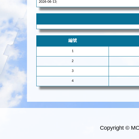
2026-06-13;
編號
1
2
3
4
Copyright © M