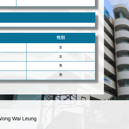
性別
女
女
男
男
Wong Wai Leung