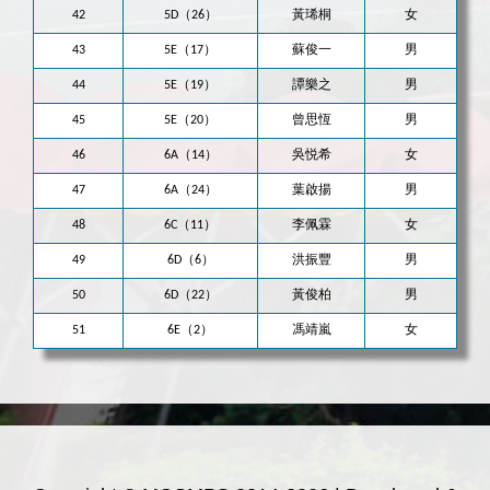
42
5D（26）
黃琋桐
女
43
5E（17）
蘇俊一
男
44
5E（19）
譚樂之
男
45
5E（20）
曾思恆
男
46
6A（14）
吳悦希
女
47
6A（24）
葉啟揚
男
48
6C（11）
李佩霖
女
49
6D（6）
洪振豐
男
50
6D（22）
黃俊柏
男
51
6E（2）
馮靖嵐
女