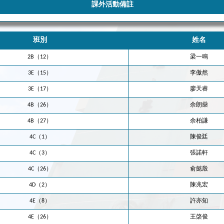
課外活動備註
班別
姓名
2B（12）
梁一鳴
3E（15）
李傲然
3E（17）
廖天睿
4B（26）
余朗燊
4B（27）
余柏謙
4C（1）
陳俊廷
4C（3）
張諾軒
4C（26）
俞懿殷
4D（2）
陳兆宏
4E（8）
許亦知
4E（26）
王棨俊