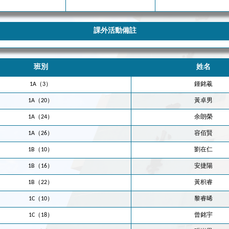
課外活動備註
班別
姓名
1A（3）
鍾銘羲
1A（20）
黃卓男
1A（24）
余朗榮
1A（26）
容佰賢
1B（10）
劉在仁
1B（16）
安捷陽
1B（22）
黃枳睿
1C（10）
黎睿晞
1C（18）
曾銘宇