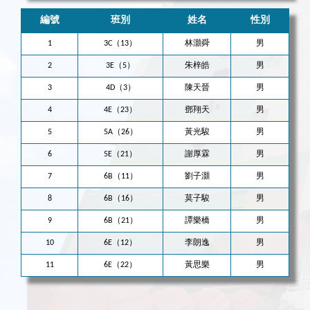
編號
班別
姓名
性別
1
3C（13）
林灝舜
男
2
3E（5）
朱梓皓
男
3
4D（3）
陳天晉
男
4
4E（23）
鄧翔天
男
5
5A（26）
黃光駿
男
6
5E（21）
謝厚霖
男
7
6B（11）
劉子灝
男
8
6B（16）
莫子駿
男
9
6B（21）
譚樂橋
男
10
6E（12）
李朗逸
男
11
6E（22）
黃思樂
男