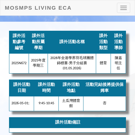
MOSMPS LIVING ECA
打
開
目
錄
課外活
課外活
課外
課外
動參考
動所屬
課外活動名稱
活動
活動
編號
學期
類型
導師
2026年全港學界羽毛球團體
陳嘉
2025年度
2025N672
錦標賽-男子分組賽
體育
明主
學期三
(01.05.2026)
任
課外活動
課外活動
課外活動
活動完結後將提供保
日期
時間
地點
姆車
土瓜灣體育
2026-05-01;
9:45-10:45
否
館
課外活動備註