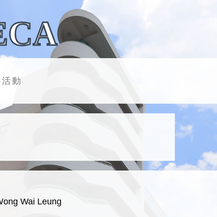
ECA
外活動
Wong Wai Leung