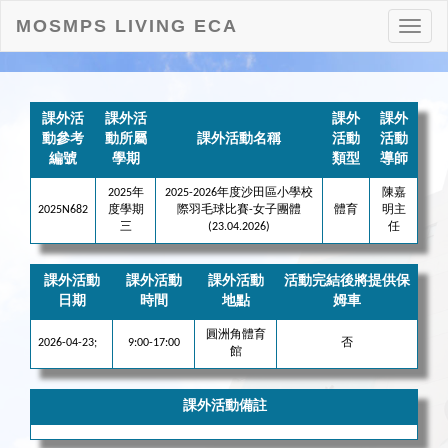
MOSMPS LIVING ECA
打
開
目
錄
課外活
課外活
課外
課外
動參考
動所屬
課外活動名稱
活動
活動
編號
學期
類型
導師
2025年
2025-2026年度沙田區小學校
陳嘉
2025N682
度學期
際羽毛球比賽-女子團體
體育
明主
三
(23.04.2026)
任
課外活動
課外活動
課外活動
活動完結後將提供保
日期
時間
地點
姆車
圓洲角體育
2026-04-23;
9:00-17:00
否
館
課外活動備註