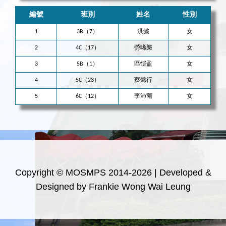
編號
班別
姓名
性別
1
3B（7）
洪懿
女
2
4C（17）
勞晞樂
女
3
5B（1）
區愷盈
女
4
5C（23）
蔡懿行
女
5
6C（12）
李沛萳
女
Copyright © MOSMPS 2014-2026 | Developed &
Designed by Frankie Wong Wai Leung